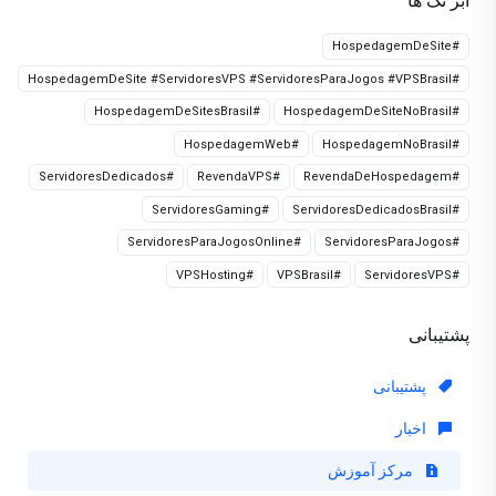
ابر تگ ها
#HospedagemDeSite
#HospedagemDeSite #ServidoresVPS #ServidoresParaJogos #VPSBrasil
#HospedagemDeSitesBrasil
#HospedagemDeSiteNoBrasil
#HospedagemWeb
#HospedagemNoBrasil
#ServidoresDedicados
#RevendaVPS
#RevendaDeHospedagem
#ServidoresGaming
#ServidoresDedicadosBrasil
#ServidoresParaJogosOnline
#ServidoresParaJogos
#VPSHosting
#VPSBrasil
#ServidoresVPS
پشتیبانی
پشتیبانی
اخبار
مرکز آموزش