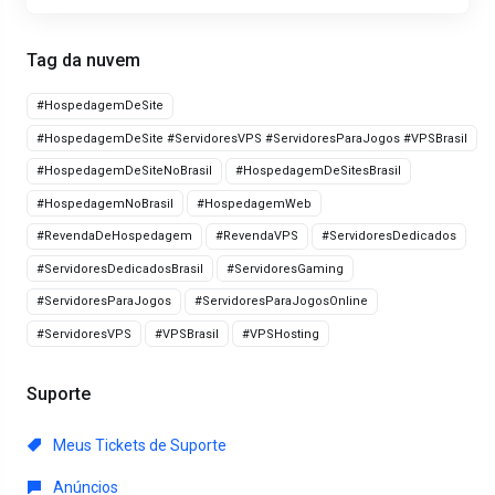
Tag da nuvem
#HospedagemDeSite
#HospedagemDeSite #ServidoresVPS #ServidoresParaJogos #VPSBrasil
#HospedagemDeSiteNoBrasil
#HospedagemDeSitesBrasil
#HospedagemNoBrasil
#HospedagemWeb
#RevendaDeHospedagem
#RevendaVPS
#ServidoresDedicados
#ServidoresDedicadosBrasil
#ServidoresGaming
#ServidoresParaJogos
#ServidoresParaJogosOnline
#ServidoresVPS
#VPSBrasil
#VPSHosting
Suporte
Meus Tickets de Suporte
Anúncios