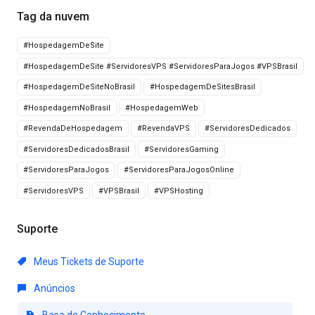
Tag da nuvem
#HospedagemDeSite
#HospedagemDeSite #ServidoresVPS #ServidoresParaJogos #VPSBrasil
#HospedagemDeSiteNoBrasil
#HospedagemDeSitesBrasil
#HospedagemNoBrasil
#HospedagemWeb
#RevendaDeHospedagem
#RevendaVPS
#ServidoresDedicados
#ServidoresDedicadosBrasil
#ServidoresGaming
#ServidoresParaJogos
#ServidoresParaJogosOnline
#ServidoresVPS
#VPSBrasil
#VPSHosting
Suporte
Meus Tickets de Suporte
Anúncios