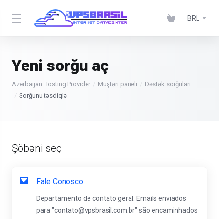
BRL
Yeni sorğu aç
Azerbaijan Hosting Provider
Müştəri paneli
Dəstək sorğuları
Sorğunu təsdiqlə
Şöbəni seç
Fale Conosco
Departamento de contato geral. Emails enviados
para "contato@vpsbrasil.com.br" são encaminhados