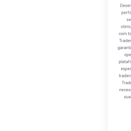
Desen
perfo
se
otimi
com to
Trader
garanti
ope
plataf
espec
trader
Trad
necess
sua