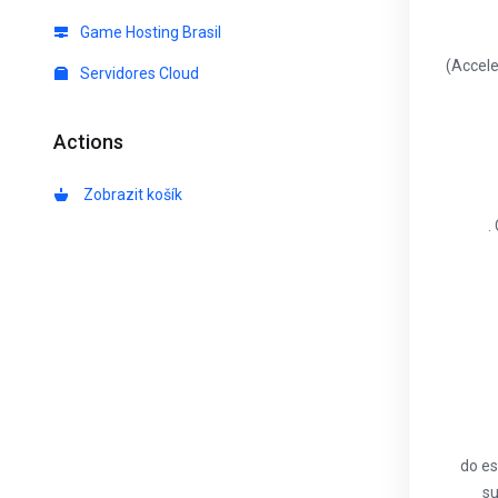
Game Hosting Brasil
(Accele
Servidores Cloud
Actions
Zobrazit košík
.
do es
su