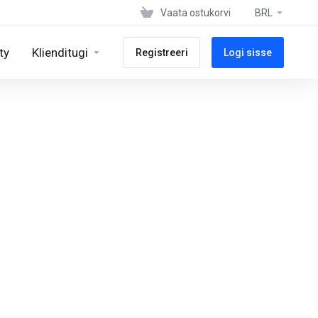
Vaata ostukorvi
BRL
ty
Klienditugi
Registreeri
Logi sisse