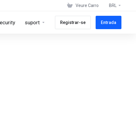
Veure Carro
BRL
ecurity
suport
Registrar-se
Entrada