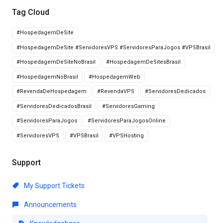
Tag Cloud
#HospedagemDeSite
#HospedagemDeSite #ServidoresVPS #ServidoresParaJogos #VPSBrasil
#HospedagemDeSiteNoBrasil
#HospedagemDeSitesBrasil
#HospedagemNoBrasil
#HospedagemWeb
#RevendaDeHospedagem
#RevendaVPS
#ServidoresDedicados
#ServidoresDedicadosBrasil
#ServidoresGaming
#ServidoresParaJogos
#ServidoresParaJogosOnline
#ServidoresVPS
#VPSBrasil
#VPSHosting
Support
My Support Tickets
Announcements