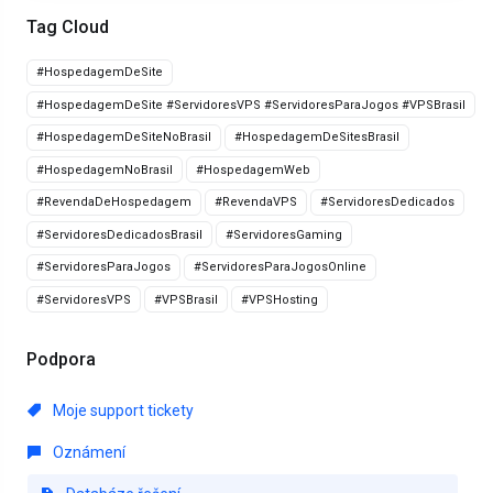
Tag Cloud
#HospedagemDeSite
#HospedagemDeSite #ServidoresVPS #ServidoresParaJogos #VPSBrasil
#HospedagemDeSiteNoBrasil
#HospedagemDeSitesBrasil
#HospedagemNoBrasil
#HospedagemWeb
#RevendaDeHospedagem
#RevendaVPS
#ServidoresDedicados
#ServidoresDedicadosBrasil
#ServidoresGaming
#ServidoresParaJogos
#ServidoresParaJogosOnline
#ServidoresVPS
#VPSBrasil
#VPSHosting
Podpora
Moje support tickety
Oznámení