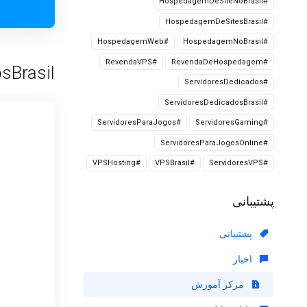
#HospedagemDeSiteNoBrasil
#HospedagemDeSitesBrasil
#HospedagemWeb
#HospedagemNoBrasil
#RevendaVPS
#RevendaDeHospedagem
Brasil'
#ServidoresDedicados
#ServidoresDedicadosBrasil
#ServidoresParaJogos
#ServidoresGaming
#ServidoresParaJogosOnline
#VPSHosting
#VPSBrasil
#ServidoresVPS
پشتیبانی
پشتیبانی
اخبار
مرکز آموزش